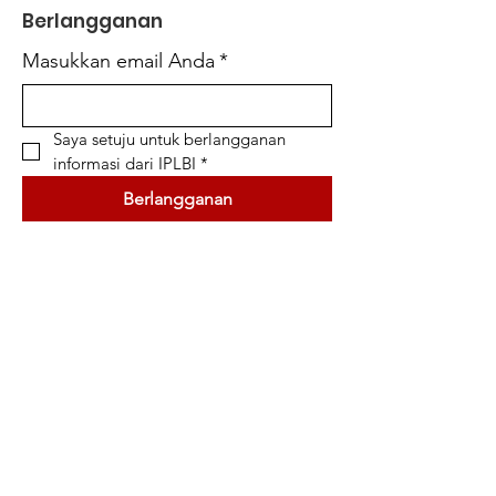
Berlangganan
Masukkan email Anda
*
Saya setuju untuk berlangganan 
informasi dari IPLBI
*
Berlangganan
Simpul Informasi
Jurnal Nasional
Konferensi Internasional
Seminar Nasional
Buku
Kanal Youtube