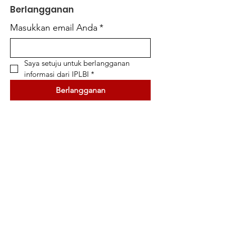
Berlangganan
Masukkan email Anda
*
Saya setuju untuk berlangganan 
informasi dari IPLBI
*
Berlangganan
Simpul Informasi
Jurnal Nasional
Konferensi Internasional
Seminar Nasional
Buku
Kanal Youtube