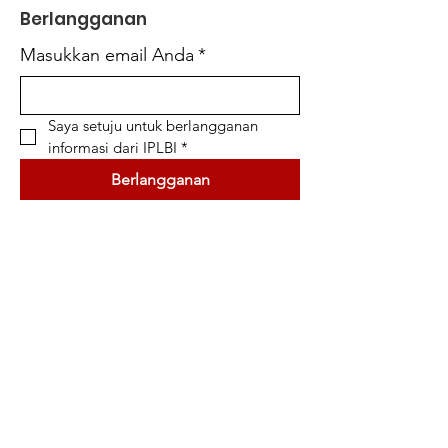
Berlangganan
Masukkan email Anda
*
Saya setuju untuk berlangganan 
informasi dari IPLBI
*
Berlangganan
Simpul Informasi
Jurnal Nasional
Konferensi Internasional
Seminar Nasional
Buku
Kanal Youtube