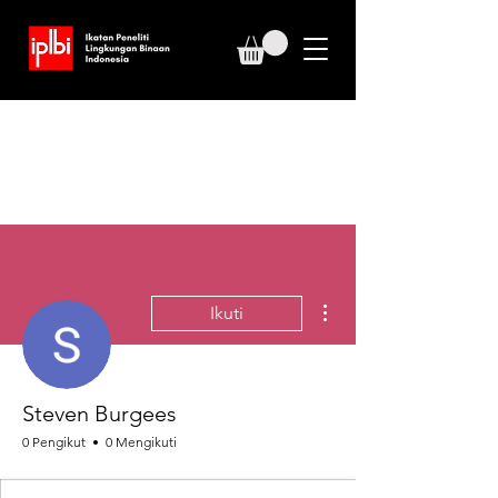
Tindakan Lainnya
Ikuti
Steven Burgees
0 Pengikut
0 Mengikuti