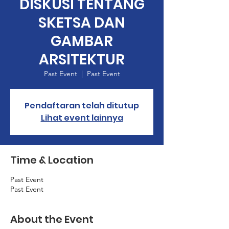
DISKUSI TENTANG
SKETSA DAN
GAMBAR
ARSITEKTUR
Past Event
  |  
Past Event
Pendaftaran telah ditutup
Lihat event lainnya
Time & Location
Past Event
Past Event
About the Event