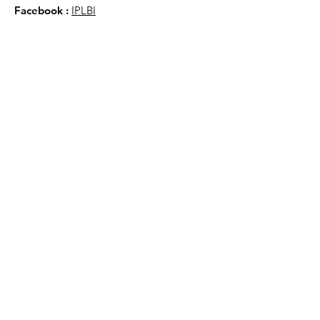
Facebook
:
IPLBI
Berlangganan
Masukkan email Anda
*