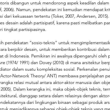
atoris dibangun untuk mendorong aspek keadilan dalam
 2006). Namun, pendekatan ini kemudian mendapat krit
asi dari kekuasaan tertentu (Toker, 2007, Andersen, 2015). 
s desain adalah partisipatif, karena pasti melibatkan par
i tingkat partisipasinya.
ilih pendekatan “sosio-teknis” untuk mengimplementasik
 cara berpikir desain, untuk memberikan kontribusi dalam
kyat di Indonesia. Pemikiran ini awalnya dipengaruhi oleh 
bvre (1974/ 1991) dan Dovey (2010) di mana arsitektur ber
iator dalam suatu kompleksitas sosial. Perkenalan penu
r (Actor-Network Theory/ ANT) membawa penjelajahan pe
erangka relasi mutual antara aktor-aktor manusia dan obje
r, 2005). Dalam kerangka ini, maka objek-objek teknis, te
itektural, dianggap setara dalam relasinya dengan aktor
ndekatannya dari lingkungan binaan sebagai produk arsi
tuk menjadikannya sebagai objek-objek teknis yang me