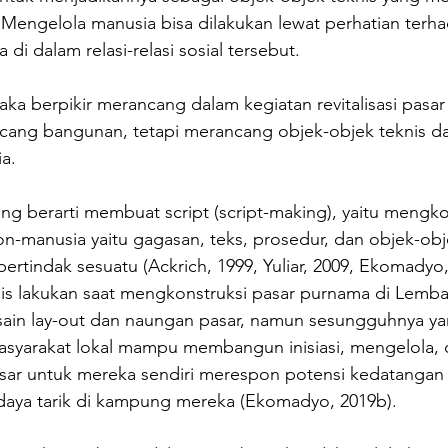
 Mengelola manusia bisa dilakukan lewat perhatian terh
 di dalam relasi-relasi sosial tersebut.
a berpikir merancang dalam kegiatan revitalisasi pasar
cang bangunan, tetapi merancang objek-objek teknis dan
a.
g berarti membuat script (script-making), yaitu mengk
n-manusia yaitu gagasan, teks, prosedur, dan objek-obje
bertindak sesuatu (Ackrich, 1999, Yuliar, 2009, Ekomadyo,
lis lakukan saat mengkonstruksi pasar purnama di Lemba
esain lay-out dan naungan pasar, namun sesungguhnya ya
syarakat lokal mampu membangun inisiasi, mengelola, 
r untuk mereka sendiri merespon potensi kedatangan
 daya tarik di kampung mereka (Ekomadyo, 2019b).