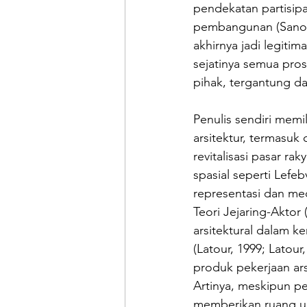
pendekatan partisip
pembangunan (Sanof,
akhirnya jadi legitim
sejatinya semua prose
pihak, tergantung dar
Penulis sendiri mem
arsitektur, termasuk
revitalisasi pasar ra
spasial seperti Lefe
representasi dan med
Teori Jejaring-Akto
arsitektural dalam k
(Latour, 1999; Latou
produk pekerjaan ars
Artinya, meskipun pe
memberikan ruang un