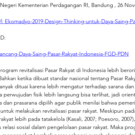
Negeri Kementerian Perdagangan RI, Bandung , 26 Nov
df: Ekomadyo-2019-Design-Thinking-untuk-Daya-Saing-Pa
GD:
ncang-Daya-Saing-Pasar-Rakyat-Indonesia-FGD-PDN
program revitalisasi Pasar Rakyat di Indonesia lebih beror
ahkan ketika dibuat standar nasional tentang Pasar Raky
banyak dituai karena lebih mengatur terhadap sarana dan p
 perwujudan fisik lebih langsung bisa terlihat, jadi orient
dan prasarana dipilih agar publik menilai bahwa pemer
ntuk melakukan revitalisasi pasar rakyat. Meskipun pada
kyat lebih pada tatakelola (Kasali, 2007; Poesoro, 2007), 
relasi sosial dalam pengelolaan pasar rakyat. Maka progr