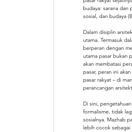
pasar rakyat sejati
budaya: sarana dan 
sosial, dan budaya (
Dalam disiplin arsite
utama. Termasuk dala
berperan dengan mer
utama pasar bukan pa
akan membatasi pera
pasar, peran ini aka
pasar rakyat – di ma
perancangan arsitekt
Di sini, pengetahuan
formalisme, tidak l
sosialnya. Mazhab pa
lebih cocok sebagai