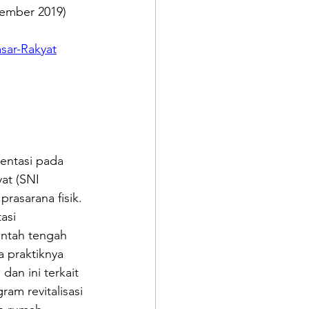
ember 2019)
sar-Rakyat
ientasi pada 
at (SNI 
rasarana fisik. 
asi 
intah tengah 
 praktiknya 
dan ini terkait 
am revitalisasi 