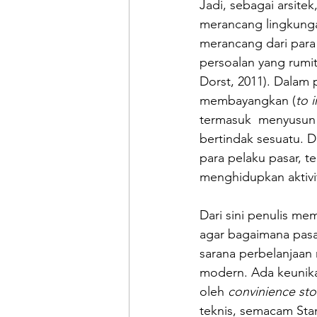
Jadi, sebagai arsit
merancang lingkungan
merancang dari para 
persoalan yang rumit 
Dorst, 2011). Dalam 
membayangkan (
to 
termasuk  menyusun 
bertindak sesuatu. Da
para pelaku pasar, 
menghidupkan aktivit
Dari sini penulis mem
agar bagaimana pasar
sarana perbelanjaan 
modern. Ada keunikan 
oleh 
convinience sto
teknis, semacam Stan