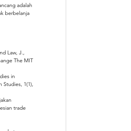
rancang adalah 
k berbelanja 
nd Law, J., 
Change The MIT 
dies in 
Studies, 1(1), 
jakan 
sian trade 