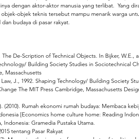
sinya dengan aktor-aktor manusia yang terlibat.  Yang di
a objek-objek teknis tersebut mampu menarik warga untu
l dan budaya di pasar rakyat.
. The De-Scription of Technical Objects. In Bijker, W.E., a
echnology/ Building Society Studies in Sociotechnical 
e, Massachusetts
d Law, J., 1992. Shaping Technology/ Building Society Stu
Change The MIT Press Cambridge, Massachusetts Design 
d.). (2010). Rumah ekonomi rumah budaya: Membaca kebi
donesia [Economics home culture home: Reading Indone
ta, Indonesia: Gramedia Pustaka Utama.
2015 tentang Pasar Rakyat