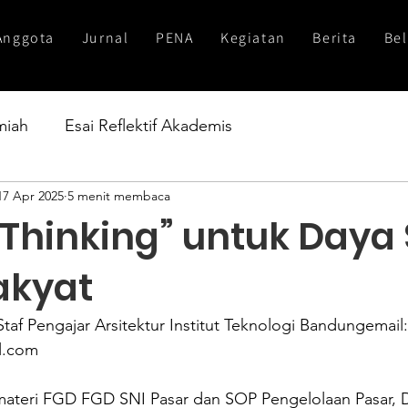
Anggota
Jurnal
PENA
Kegiatan
Berita
Bel
lmiah
Esai Reflektif Akademis
17 Apr 2025
5 menit membaca
 Thinking” untuk Daya
akyat
af Pengajar Arsitektur Institut Teknologi Bandungemail:
l.com
emateri FGD FGD SNI Pasar dan SOP Pengelolaan Pasar, D