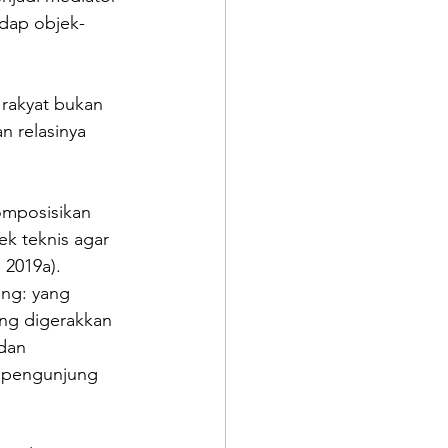
adap objek-
 rakyat bukan 
 relasinya 
omposisikan 
k teknis agar 
 2019a). 
ng: yang 
ng digerakkan 
dan 
 pengunjung 