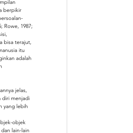
mpilan 
 berpikir 
persoalan-
5; Rowe, 1987; 
si, 
 bisa terajut, 
anusia itu 
nginkan adalah 
n 
annya jelas, 
diri menjadi 
 yang lebih 
bjek-objek 
an lain-lain 