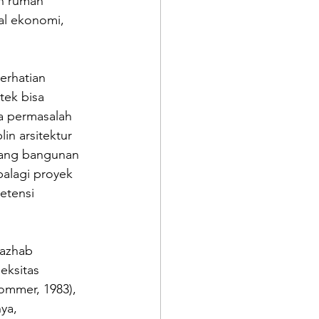
n rumah 
al ekonomi, 
erhatian 
tek bisa 
a permasalah 
in arsitektur 
cang bangunan 
palagi proyek 
etensi 
mazhab 
eksitas 
Sommer, 1983), 
ya, 