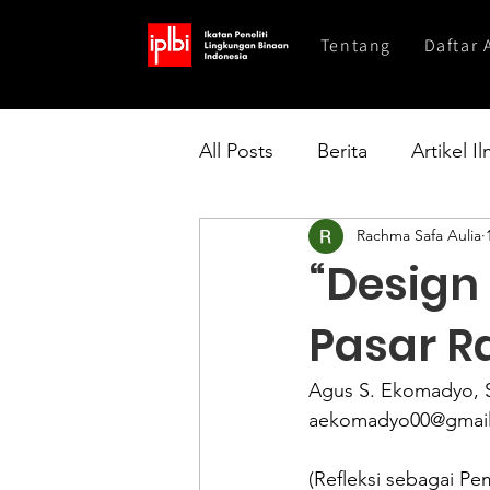
Tentang
Daftar 
All Posts
Berita
Artikel I
Rachma Safa Aulia
“Design
Pasar R
Agus S. Ekomadyo, St
aekomadyo00@gmai
(Refleksi sebagai P