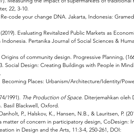
7). Measuring the impact of supermarkets of traditional 
r, 22, 3-10.
7). Re-code your change DNA. Jakarta, Indonesia: Gramed
(2019). Evaluating Revitalized Public Markets as Econom
in Indonesia. Pertanika Journal of Social Sciences & Human
. Origins of community design. Progressive Planning, (166
. Social Design: Creating Buildings with People in Mind
.
). Becoming Places: Urbanism/Architecture/Identity/Powe
74/1991). 
The Production of Space
. Diterjemahkan oleh 
 Basil Blackwell, Oxford.
anholt, P., Halskov, K., Hansen, N.B., & Lauritsen, P. (20
 a matter of concern in participatory design, CoDesign: In
ation in Design and the Arts, 11:3-4, 250-261, DOI: 