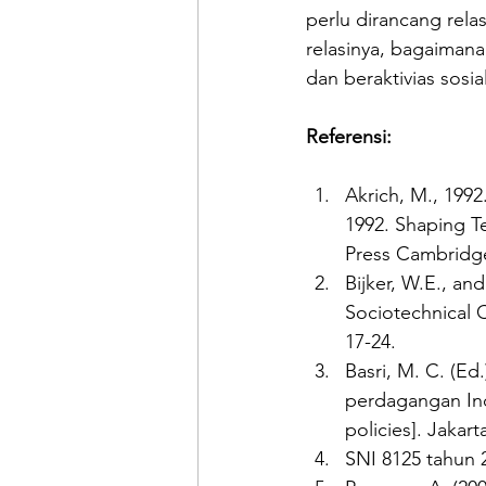
perlu dirancang rela
relasinya, bagaiman
dan beraktivias sosia
Referensi:
Akrich, M., 1992
1992. Shaping T
Press Cambridg
Bijker, W.E., an
Sociotechnical 
17-24.
Basri, M. C. (E
perdagangan In
policies]. Jakar
SNI 8125 tahun 