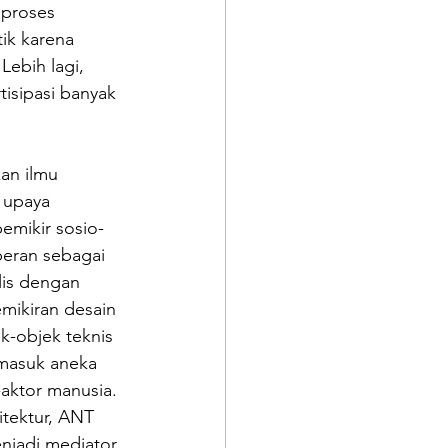
 proses 
ik karena 
Lebih lagi, 
tisipasi banyak 
an ilmu 
 upaya 
pemikir sosio-
peran sebagai 
lis dengan 
mikiran desain 
k-objek teknis 
rmasuk aneka 
-aktor manusia. 
tektur, ANT 
njadi mediator 