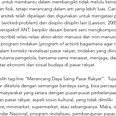
ek, untuk membantu dalam membangikt tidak melulu ketra
 fisik, tetapi merancang dalam arti yang lebih luas. Cara
arsitek telah dipelajari dan digunakan untuk mengatasi 
(wicked-problem) dari disiplin-disiplin lain (Lawson, 200
perspektif ANT, berpikir desain berarti seni mengkomposi
inscribe
) relasi-relasi aktor-aktor manusia dan non-manusia
program tindakan (
program of action
) bagaimana agar m
lam konteks revitalisasi pasar rakyat, tindakan yang dii
terutama pengelola, bersama-sama merawat, menjaga, da
as ekonomi dan sosial budaya di pasar rakyat.
ilih tag-line “Merancang Daya Saing Pasar Rakyat”.  Tuju
 dikelola dengan semangat berdaya saing, bisa percaya 
masyarakat yang setara dengan pusat-pusat perbelanjaan
pasar rakyat, aspek sosio-kultural, yang tidak dimiliki 
re
, minimarket, supermarket, atau sebangsanya. Maka, o
dar Nasional, program revitalisasi, pembangunan pasar, d