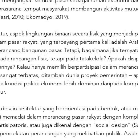
nya mengangkat kembali pasar sebagai rumah ekonomi da
prasarana tempat masyarakat membangun aktivitas mutu
Basri, 2010; Ekomadyo, 2019).
ktur, aspek lingkungan binaan secara fisik yang menjadi p
m pasar rakyat, yang terbayang pertama kali adalah Arsi
ancang bangunan pasar. Tetapi, bagaimana jika ternyat
da rancangan fisik, tetapi pada tatakelola? Apakah disipl
nnya? Kalau hanya memilih berpartisipasi dalam meran
n sangat terbatas, ditambah dunia proyek pemerintah – a
na kondisi politik-ekonomi lebih dominan daripada komp
ur.
 desain arsitektur yang berorientasi pada bentuk, atau 
agi memadai dalam merancang pasar rakyat dengan kompl
rtisipatoris, atau juga dikenal dengan “social design” (
 pendekatan perancangan yang melibatkan publik. Awaln