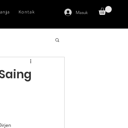
anja
Kontak
Masuk
 Saing
 
irjen 