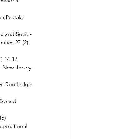
markets. 
ia Pustaka 
ic and Socio-
ities 27 (2): 
) 14-17.
. New Jersey: 
r. Routledge, 
Donald 
15) 
ternational 