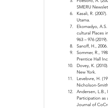
Poesoro, A. (200
SMERU Newslette
Kasali, R. (200
Utama.
Ekomadyo, A.S. 
cultural Places 
963 – 976 (2019).
Sanoff, H., 2006
Sommer, R., 1983
Prentice Hall Inc
Dovey, K. (2010
New York.
Levebvre, H. (19
Nicholson-Smith.
Andersen, L.B., D
Participation as
Journal of CoCre