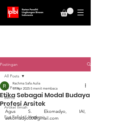
Postingan
All Posts
Rachma Safa Aulia
All Posts
17 Apr 2025
5 menit membaca
Etika Sebagai Modal Budaya
Berita
Profesi Arsitek
Artikel Ilmiah
Agus S. Ekomadyo, IAI, 
Esai Reflektif Akademis
aekomadyo00@gmail.com