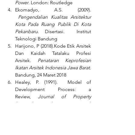
Power
. London: Routledge
Ekomadyo, A.S. (2009). 
Pengendalian Kualitas Arsitektur 
Kota Pada Ruang Publik Di Kota 
Pekanbaru
. Disertasi.  Institut 
Teknologi Bandung
Harijono, P (2018).Kode Etik Arsitek 
Dan Kaidah Tatalaku Profesi 
Arsitek. 
Penataran Keprofesian 
Ikatan Arsitek Indonesia Jawa Barat
. 
Bandung, 24 Maret 2018
Healey, P. (1991).  Model of 
Development Process: a 
Review, 
Journal of Property 
Research
, vol. 8. Land 
Development Studies Education 
Trust.
March, A. , dan Low, N. (2004). 
Knowing and Steering: 