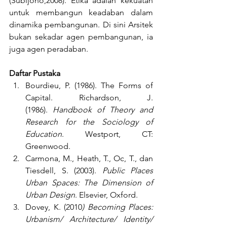
(Subijono,2008). Etika adalah kekuatan 
untuk membangun keadaban dalam 
dinamika pembangunan. Di sini Arsitek 
bukan sekadar agen pembangunan, ia 
juga agen peradaban.
Daftar Pustaka
Bourdieu, P. (1986). The Forms of 
Capital. Richardson, J.
(1986). 
Handbook of Theory and 
Research for the Sociology of 
Education
. Westport, CT: 
Greenwood.
Carmona, M., Heath, T., Oc, T., dan 
Tiesdell, S. (2003). 
Public Places 
Urban Spaces: The Dimension of 
Urban Design
. Elsevier, Oxford.
Dovey, K. (2010
) Becoming Places: 
Urbanism/ Architecture/ Identity/ 