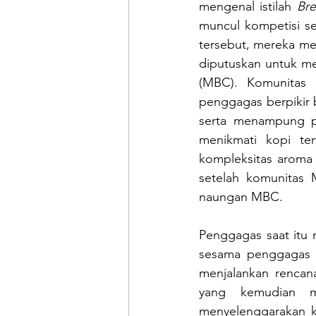
mengenal istilah 
Br
muncul kompetisi s
tersebut, mereka me
diputuskan untuk m
(MBC). Komunitas 
penggagas berpikir 
serta menampung p
menikmati kopi te
kompleksitas aroma 
setelah komunitas 
naungan MBC.
Penggagas saat itu 
sesama penggagas p
menjalankan rencan
yang kemudian m
menyelenggarakan k