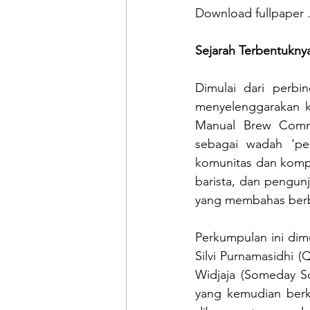
Download fullpaper .
Sejarah Terbentukn
Dimulai dari perbi
menyelenggarakan ko
Manual Brew Commu
sebagai wadah ‘pe
komunitas dan kompet
barista, dan pengun
yang membahas berb
Perkumpulan ini dimu
Silvi Purnamasidhi (
Widjaja (Someday So
yang kemudian berk