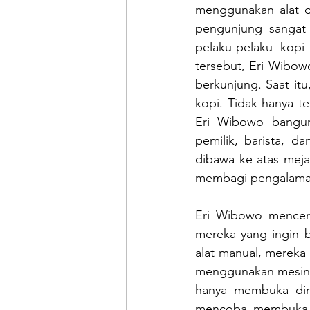
menggunakan alat da
pengunjung sangat 
pelaku-pelaku kopi
tersebut, Eri Wibow
berkunjung. Saat it
kopi. Tidak hanya te
Eri Wibowo bangun
pemilik, barista, da
dibawa ke atas meja
membagi pengalaman
Eri Wibowo menceri
mereka yang ingin b
alat manual, mereka 
menggunakan mesin k
hanya membuka diri
mencoba membuka di