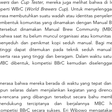
ewers
 dan 
Cup Tester
, mereka juga melihat bahwa di I
eperti WBrC (
World Brewers Cup
). Untuk menyelenggar
rasa membutuhkan suatu wadah atau identitas penyelen
embentuk komunitas yang dinamakan dengan Manual B
tersebut dinamakan Manual Brew Community (MBC)
bahwa saat itu belum muncul organisasi atau komunitas
enyeduh dan penikmat kopi seduh manual. Bagi mere
rtinggi dapat ditemukan pada teknik seduh manual 
serta rasa yang tinggi dan beragam. Dalam waktu satu 
MBC dibentuk, kompetisi BBrC kemudian diselenggar
merasa bahwa mereka berada di waktu yang tepat dan ku
un selaras dalam menjalankan kegiatan yang direnca
a-rencana yang dibangun tersebut secara bahu memba
endukung terciptanya dan berjalannya MBC h
ompetisi BBrC secara sukses. Eri Wibowo mengataka