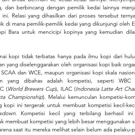
, dan berbincang dengan pemilik kedai lainnya menjadi
ini. Relasi yang dihasilkan dari proses tersebut tern
ik di mana pemilik-pemilik kedai yang dikunjungi oleh 
pi Bara untuk mencicipi kopinya yang kemudian dila
 kopi tidak terbatas hanya pada ilmu kopi dari hulu k
an yang diselenggarakan oleh organisasi kopi baik organi
ti SCAA dan WCE, maupun organisasi kopi skala nasional
an yang dibahas adalah kompetisi, seperti WBC 
C (
World Brewers Cup
), ILAC (
Indonesia Latte Art Ch
ista Championship
). Melalui kemunculan kompetisi-komp
kopi ini tergerak untuk membuat kompetisi kecil-keci
wdown
. Kompetisi kecil yang terbilang berhasil in
uk membuat kompetisi yang lebih besar menggunakan sta
arena saat itu mereka melihat selain belum ada pelaku-p