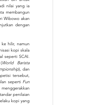
 nilai yang ia 
yata membangun 
Eri Wibowo akan 
njutkan dengan 
e hilir, namun 
sasi kopi skala 
 seperti SCAI. 
(
World Barista 
ampionship
), dan 
etisi tersebut, 
lan seperti 
Fun 
i menggerakkan 
ndar penilaian 
elaku kopi yang 