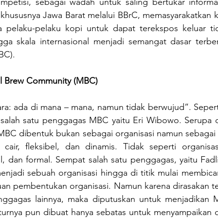
petisi, sebagai wadah untuk saling bertukar informa
 khususnya Jawa Barat melalui BBrC, memasyarakatkan ko
a pelaku-pelaku kopi untuk dapat terekspos keluar tid
ga skala internasional menjadi semangat dasar terbe
BC).
l Brew Community (MBC)
ra: ada di mana – mana, namun tidak berwujud”. Seperti
 salah satu penggagas MBC yaitu Eri Wibowo. Serupa 
MBC dibentuk bukan sebagai organisasi namun sebagai 
 cair, fleksibel, dan dinamis. Tidak seperti organisas
al, dan formal. Sempat salah satu penggagas, yaitu Fadli,
jadi sebuah organisasi hingga di titik mulai membica
luan pembentukan organisasi. Namun karena dirasakan ter
penggagas lainnya, maka diputuskan untuk menjadikan M
turnya pun dibuat hanya sebatas untuk menyampaikan 