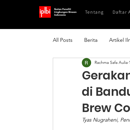
Tentang
Daftar 
All Posts
Berita
Artikel I
Rachma Safa Aulia
Gerakan
di Band
Brew C
Tyas Nugraheni, Peni