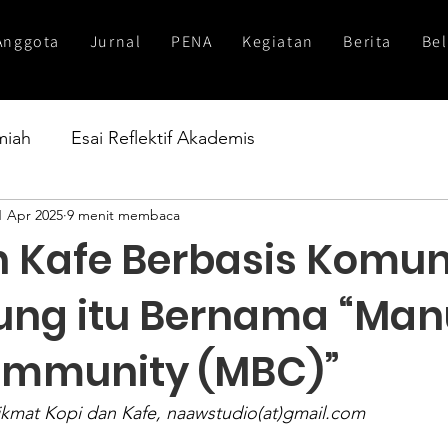
Anggota
Jurnal
PENA
Kegiatan
Berita
Bel
lmiah
Esai Reflektif Akademis
1 Apr 2025
9 menit membaca
 Kafe Berbasis Komun
ung itu Bernama “Man
ommunity (MBC)”
kmat Kopi dan Kafe, naawstudio(at)
gmail.com