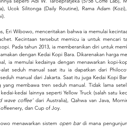
nnya seperti Adi W. Taroepratjeka (5758 Coffe Lab), Mia
a), Ucok Silitonga (Daily Routine), Rama Adam (Kozi),
i).
s, Eri Wibowo, menceritakan bahwa ia memulai kecintaa
achet. Kecintaan tersebut memicu ia untuk mencari ta
kopi. Pada tahun 2013, ia memberanikan diri untuk memb
amakan dengan Kedai Kopi Bara. Dikarenakan harga mesin
hal, ia memulai kedainya dengan menawarkan kopi-kop
-alat seduh manual saat itu ia dapatkan dari Philocoff
 seduh manual dari Jakarta. Saat itu juga Kedai Kopi Bar
 yang membawa tren seduh manual. Tidak lama setel
kedai-kedai lainnya seperti Yellow Truck (salah satu keda
rd wave coffee’
 dari Australia), Qahwa van Java, Morni
offeenery, dan Cup of Joy.
ibowo menawarkan sistem 
open bar 
di mana pengunjung