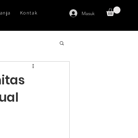
anja
Kontak
Masuk
itas
ual