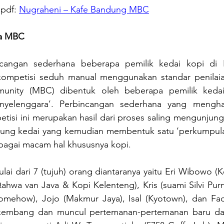
pdf: 
Nugraheni – Kafe Bandung MBC
ya MBC
ncangan sederhana beberapa pemilik kedai kopi di 
mpetisi seduh manual menggunakan standar penilaian 
nity (MBC) dibentuk oleh beberapa pemilik kedai 
nyelenggara’. Perbincangan sederhana yang menghas
isi ini merupakan hasil dari proses saling mengunjungi 
jung kedai yang kemudian membentuk satu ‘perkumpula
agai macam hal khususnya kopi.
lai dari 7 (tujuh) orang diantaranya yaitu Eri Wibowo (Ke
Qahwa van Java & Kopi Kelenteng), Kris (suami Silvi Purn
mehow), Jojo (Makmur Jaya), Isal (Kyotown), dan Fadli
embang dan muncul pertemanan-pertemanan baru dari