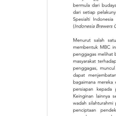
bermula dari buday
dari setiap pelakun
Spesialti Indonesi
(
Indonesia Brewers 
Menurut salah satu
membentuk MBC ini j
penggagas melihat 
masyarakat terhada
penggagas, muncul
dapat menjembatan
bagaimana mereka 
persiapan kepada p
Keinginan lainnya 
wadah silahturahmi
penciptaan pendek