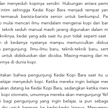
n menyeduh kopinya sendiri. Hubungan antara pemilik
intim sehingga Kedai Kopi Bara menjadi tempat yan
 termasuk barista-barista senior untuk berkumpul. P
o mulai mencari ilmu mendalam mengenai kopi dari baris
u, teknik seduh manual masih jarang digunakan dalam m
kniknya, kedai yang ada saat itu pun tidak seperti saat i
 di kedainya nyatanya mampu memunculkan diskusi-d
n pengunjung. Ilmu-ilmu baru, teknik-teknik baru, serta
 untuk didiskusikan dan dicoba. Masing-masing dari m
nya di dunia kopi.
takan bahwa pengunjung Kedai Kopi Bara saat itu u
elajar menyeduh kopi. Ketika mereka ingin belajar me
akan datang ke Kedai Kopi Bara, sedangkan ketika merek
opi otomatis, umumnya mereka akan mengunjungi Yello
 bagi pengunjung yang ingin belajar, ia pun sebagai
ri untuk bermain ke kedai-kedai lainnya. Menyempat