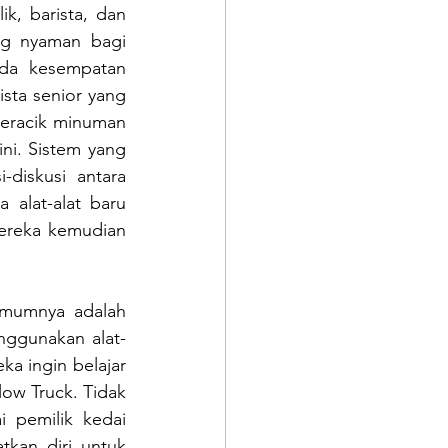
, barista, dan 
g nyaman bagi 
ada kesempatan 
ta senior yang 
eracik minuman 
ni. Sistem yang 
iskusi antara 
 alat-alat baru 
ereka kemudian 
mumnya adalah 
nggunakan alat-
a ingin belajar 
w Truck. Tidak 
 pemilik kedai 
kan diri untuk 