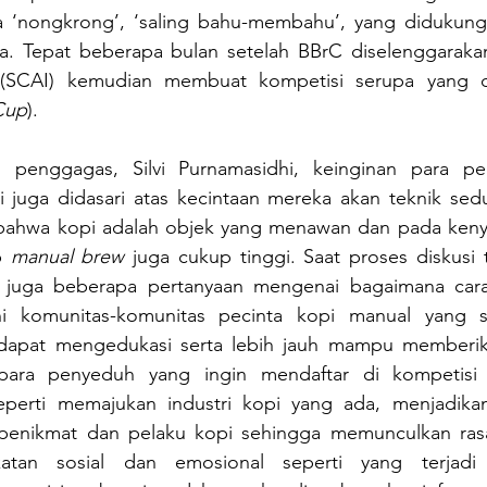
a ‘nongkrong’, ‘saling bahu-membahu’, yang didukung
ya. Tepat beberapa bulan setelah BBrC diselenggarakan,
a (SCAI) kemudian membuat kompetisi serupa yang d
Cup
).
 penggagas, Silvi Purnamasidhi, keinginan para pe
uga didasari atas kecintaan mereka akan teknik sedu
bahwa kopi adalah objek yang menawan dan pada keny
p 
manual brew 
juga cukup tinggi. Saat proses diskusi te
 juga beberapa pertanyaan mengenai bagaimana cara
i komunitas-komunitas pecinta kopi manual yang 
dapat mengedukasi serta lebih jauh mampu memberik
ara penyeduh yang ingin mendaftar di kompetisi sk
seperti memajukan industri kopi yang ada, menjadik
 penikmat dan pelaku kopi sehingga memunculkan ras
atan sosial dan emosional seperti yang terjadi