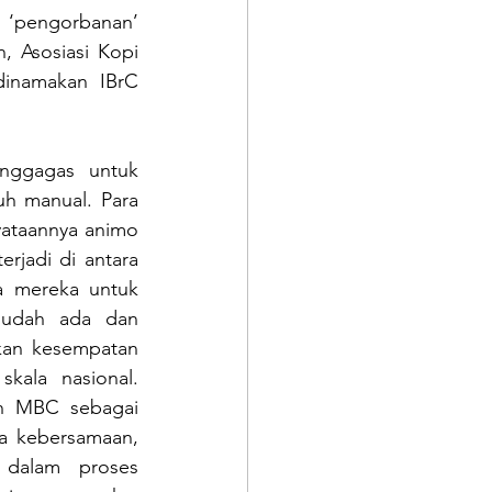
 ‘pengorbanan’ 
 Asosiasi Kopi 
inamakan IBrC 
nggagas untuk 
h manual. Para 
ataannya animo 
rjadi di antara 
 mereka untuk 
sudah ada dan 
an kesempatan 
ala nasional. 
an MBC sebagai 
a kebersamaan, 
 dalam proses 