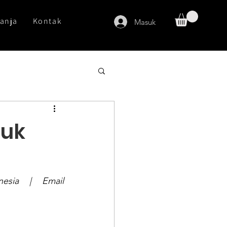
anja
Kontak
Masuk
tuk
Vidya Fauzianti | Rating Analyst, Green Building Council Indonesia | Email 