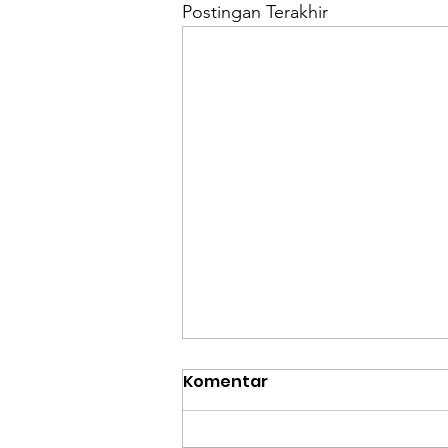
Postingan Terakhir
ARSKOT SKETCHAWK 2019:
Komentar
Membawa
Pengetahuan-Ruang-
Agus S. Ekomadyo, Staf Pengajar