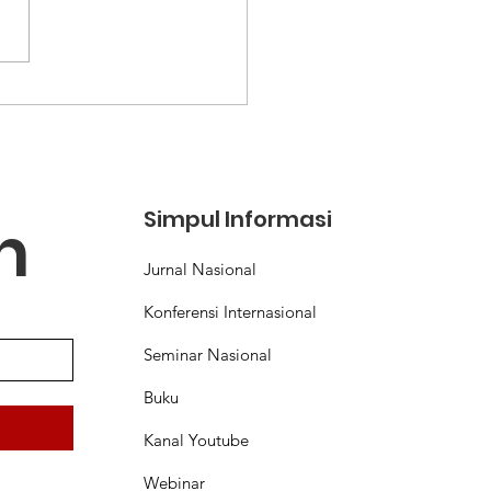
ektur Institut Teknologi
ungemail:
madyo00@gmail.com Artikel
is sebagai Pengantar Buku...
Simpul Informasi
n
Jurnal Nasional
Konferensi Internasional
Seminar Nasional
Buku
Kanal Youtube
Webinar