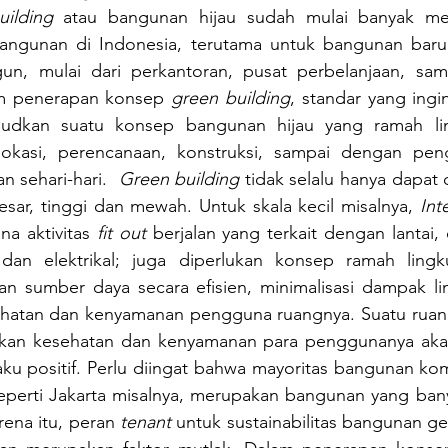
ilding
 atau bangunan hijau sudah mulai banyak men
angunan di Indonesia, terutama untuk bangunan baru
un, mulai dari perkantoran, pusat perbelanjaan, sa
m penerapan konsep 
green building
, standar yang ingin
udkan suatu konsep bangunan hijau yang ramah lin
lokasi, perencanaan, konstruksi, sampai dengan pen
 sehari-hari.  
Green building
 tidak selalu hanya dapat 
ar, tinggi dan mewah. Untuk skala kecil misalnya, 
Int
na aktivitas 
fit out
 berjalan yang terkait dengan lantai, 
an elektrikal; juga diperlukan konsep ramah lingku
sumber daya secara efisien, minimalisasi dampak lin
atan dan kenyamanan pengguna ruangnya. Suatu ruang
an kesehatan dan kenyamanan para penggunanya akan
ku positif. Perlu diingat bahwa mayoritas bangunan kom
seperti Jakarta misalnya, merupakan bangunan yang bany
rena itu, peran 
tenant
 untuk sustainabilitas bangunan ged