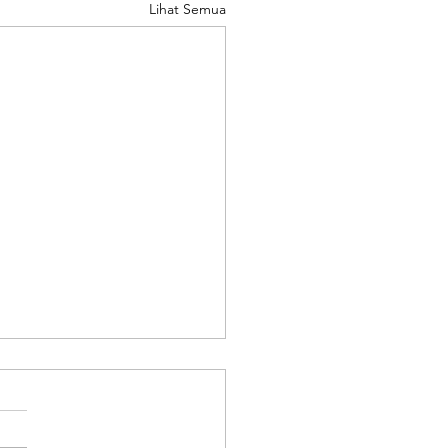
Lihat Semua
baca Kembali
isan Budaya Secara
resif
S. Ekomadyo, Staf Pengajar