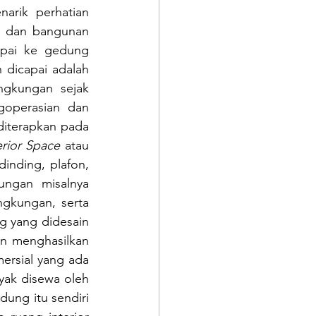
arik perhatian 
 dan bangunan 
mpai ke gedung 
 dicapai adalah 
gkungan sejak 
goperasian dan 
diterapkan pada 
erior Space
 atau 
dinding, plafon, 
ngan misalnya 
gkungan, serta 
 yang didesain 
 menghasilkan 
ersial yang ada 
ak disewa oleh 
ung itu sendiri 