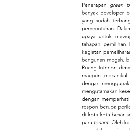
Penerapan 
green bu
banyak developer b
yang sudah terbang
pemerintahan. Dala
upaya untuk mewuj
tahapan pemilihan 
kegiatan pemeliharaan
bangunan megah, bes
Ruang Interior; dima
maupun mekanikal d
dengan menggunakan 
mengutamakan keseh
dengan memperhatik
respon berupa perila
di kota-kota besar 
para 
tenant
. Oleh ka