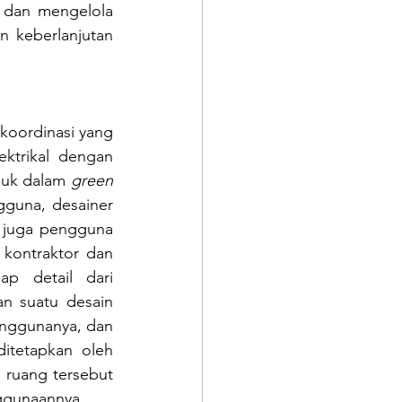
dan mengelola 
 keberlanjutan 
koordinasi yang 
ektrikal dengan 
suk dalam 
green 
gguna, desainer 
an juga pengguna 
kontraktor dan 
p detail dari 
n suatu desain 
nggunanya, dan 
itetapkan oleh 
 ruang tersebut 
ggunaannya.