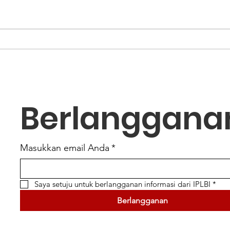
Arsitektur Institut Teknologi
Arsit
Bandungemail:
Band
aekomadyo00@gmail.com
aeko
(Refleksi sebagai Pemateri FGD
ditul
FGD SNI...
Berlanggana
Masukkan email Anda
*
Saya setuju untuk berlangganan informasi dari IPLBI
*
Berlangganan