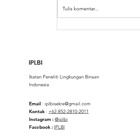
Kelas ke Wilayah Publik
Arsitektur Institut Teknologi
Tulis komentar...
Bandung, email:
aekomadyo00@gmail.com
Download .pdf:...
IPLBI
Ikatan Peneliti Lingkungan Binaan
Indonesia
Email
:
iplbisekre@gmail.com
Kontak
:
+62-852-2810-2011
Instagram :
@iplbi
Facebook
:
IPLBI