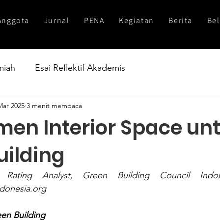
Anggota
Jurnal
PENA
Kegiatan
Berita
Bel
lmiah
Esai Reflektif Akademis
Mar 2025
3 menit membaca
en Interior Space un
uilding
ndonesia.org
en Building