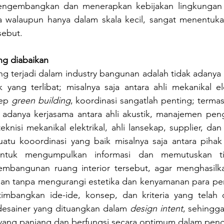
engembangkan dan menerapkan kebijakan lingkungan 
 walaupun hanya dalam skala kecil, sangat menentukan
sebut.
ng diabaikan
g terjadi dalam industry bangunan adalah tidak adanya 
 yang terlibat; misalnya saja antara ahli mekanikal el
ep 
green building
, koordinasi sangatlah penting; terma
u adanya kerjasama antara ahli akustik, manajemen pen
 teknisi mekanikal elektrikal, ahli lansekap, supplier, d
uatu kooordinasi yang baik misalnya saja antara pihak 
 untuk mengumpulkan informasi dan memutuskan tia
mbangunan ruang interior tersebut, agar menghasilka
an tanpa mengurangi estetika dan kenyamanan para pe
mbangkan ide-ide, konsep, dan kriteria yang telah d
desainer yang dituangkan dalam 
design intent
, sehingga
 yang panjang dan berfungsi secara optimum dalam pen