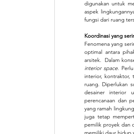
digunakan untuk m
aspek lingkungannya
fungsi dari ruang ter
Koordinasi yang seri
Fenomena yang serin
optimal antara pihak
arsitek.  Dalam kons
interior space
. Perl
interior, kontraktor,
ruang. Diperlukan s
desainer interior
perencanaan dan pe
yang ramah lingkung
juga tetap memperti
pemilik proyek dan 
memiliki daur hidup