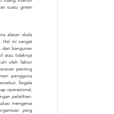
ruang interior 
an suatu 
green 
a alasan skala 
 Hal ini sangat 
 dari bangunan 
 atau tidaknya 
uhi oleh faktor 
ranan penting 
emen pengguna 
sebut. Segala 
ap operasional, 
ngan pelatihan-
ukasi mengenai 
ganisasi yang 