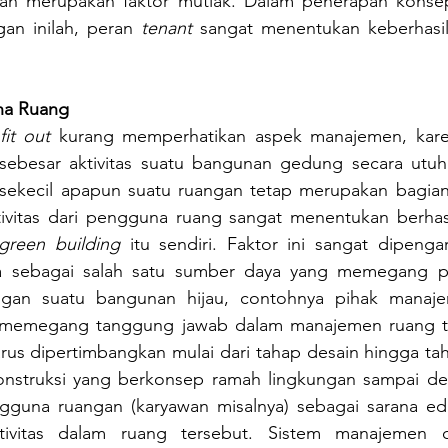
an merupakan faktor mutlak. Dalam penerapan konsep 
an inilah, peran 
tenant
 sangat menentukan keberhasil
na Ruang
fit out
 kurang memperhatikan aspek manajemen, karen
k sebesar aktivitas suatu bangunan gedung secara utuh.
sekecil apapun suatu ruangan tetap merupakan bagian
ivitas dari pengguna ruang sangat menentukan berhasil
green building
 itu sendiri. Faktor ini sangat dipengar
ia sebagai salah satu sumber daya yang memegang pe
ngan suatu bangunan hijau, contohnya pihak manaj
 memegang tanggung jawab dalam manajemen ruang ter
rus dipertimbangkan mulai dari tahap desain hingga tah
konstruksi yang berkonsep ramah lingkungan sampai de
gguna ruangan (karyawan misalnya) sebagai sarana ed
tivitas dalam ruang tersebut. Sistem manajemen or