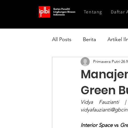
Tentang
Daftar 
All Posts
Berita
Artikel I
Primavera Putri
26 
Manajem
Green B
vidyafauzianti@gbci
Interior Space
 vs 
Gre