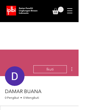
Tindakan Lainnya
Ikuti
DAMAR BUANA
0 Pengikut
0 Mengikuti