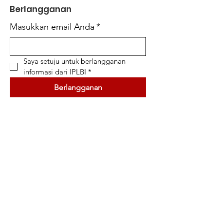
Berlangganan
Masukkan email Anda
*
Saya setuju untuk berlangganan 
informasi dari IPLBI
*
Berlangganan
Simpul Informasi
Jurnal Nasional
Konferensi Internasional
Seminar Nasional
Buku
Kanal Youtube