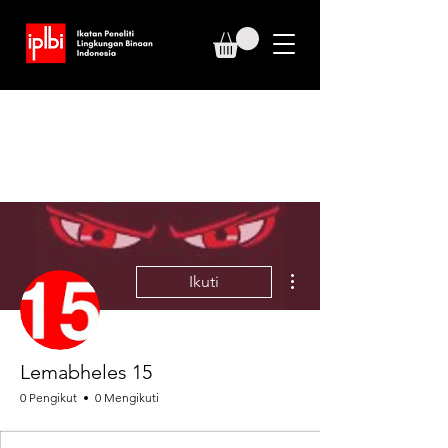
Tindakan Lainnya
Ikuti
Lemabheles 15
0 Pengikut
0 Mengikuti