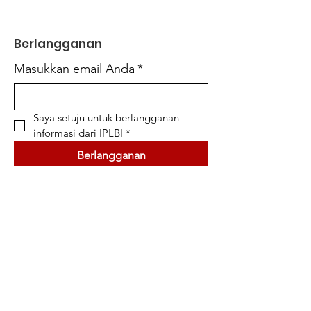
Berlangganan
Masukkan email Anda
*
Saya setuju untuk berlangganan 
informasi dari IPLBI
*
Berlangganan
Simpul Informasi
Jurnal Nasional
Konferensi Internasional
Seminar Nasional
Buku