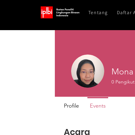
Tentang
Daftar 
Mona 
0
Pengikut
Profile
Events
Acara